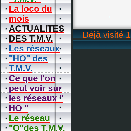
La loco du
*
mois
*
ACTUALITES
Déjà visité 
DES T.M.V.
*
Les réseaux
*
"HO" des
T.M.V.
Ce que l'on
peut voir sur
les réseaux "
HO "
Le réseau
"O"des T.M.V.