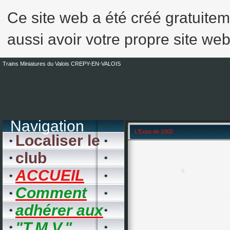
Ce site web a été créé gratuite
*
*
aussi avoir votre propre site web
*
*
*
Trains Miniatures du Valois CREPY-EN-VALOIS
*
Navigation
L'Expo de 2000
Localiser le
club
ACCUEIL
Comment
*
adhérer aux
"T.M.V."