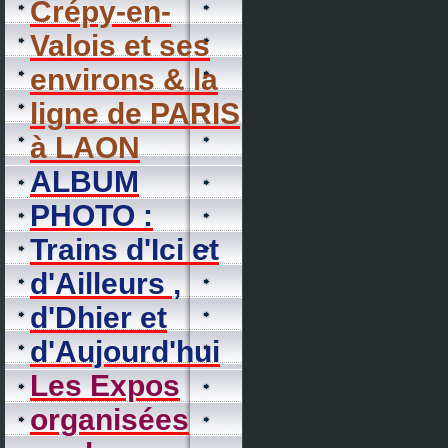
Crépy-en-
Valois et ses
environs & la
ligne de PARIS
à LAON
ALBUM
PHOTO :
Trains d'Ici et
d'Ailleurs ,
d'Dhier et
d'Aujourd'hui
Les Expos
organisées