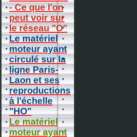
- Ce que l'on
peut voir sur
le réseau "O"
Le matériel
moteur ayant
circulé sur la
ligne Paris-
Laon et ses
reproductions
à l'échelle
"HO"
Le matériel
moteur ayant