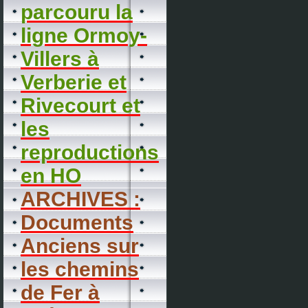
parcouru la
ligne Ormoy-
Villers à
Verberie et
Rivecourt et
les
reproductions
en HO
ARCHIVES :
Documents
Anciens sur
les chemins
de Fer à